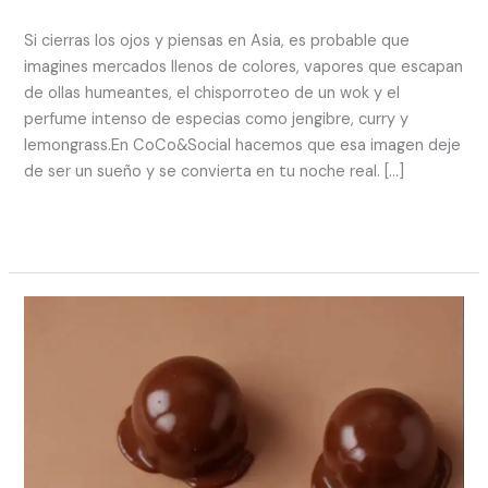
rhcreativo.co@gmail.com
Si cierras los ojos y piensas en Asia, es probable que
imagines mercados llenos de colores, vapores que escapan
de ollas humeantes, el chisporroteo de un wok y el
perfume intenso de especias como jengibre, curry y
lemongrass.En CoCo&Social hacemos que esa imagen deje
de ser un sueño y se convierta en tu noche real. […]
Read More »
Taller
Práctico
de
Chocolates,
Serenata
y
Vino