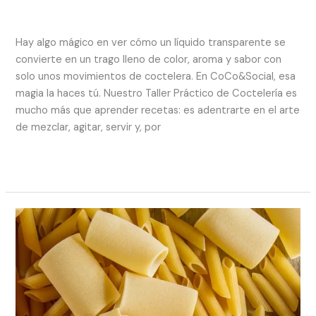
Deja un comentario
/
EXPERIENCIAS
/
rhcreativo.co@gmail.com
Hay algo mágico en ver cómo un líquido transparente se
convierte en un trago lleno de color, aroma y sabor con
solo unos movimientos de coctelera. En CoCo&Social, esa
magia la haces tú. Nuestro Taller Práctico de Coctelería es
mucho más que aprender recetas: es adentrarte en el arte
de mezclar, agitar, servir y, por
Read More »
Taller
Práctico
de
Pasta
Fresca,
Serenata