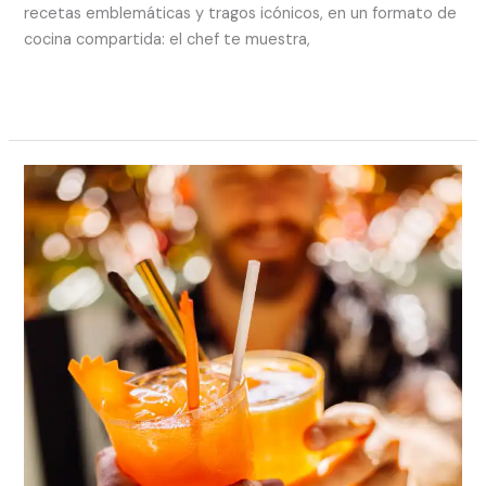
recetas emblemáticas y tragos icónicos, en un formato de
cocina compartida: el chef te muestra,
Read More »
Taller
Práctico
de
Coctelería
–
Conviértete
en
el
bartender
que
siempre
quisiste