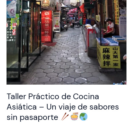
pasaporte
Taller Práctico de Cocina
Asiática – Un viaje de sabores
sin pasaporte
Deja un comentario
/
EXPERIENCIAS
/